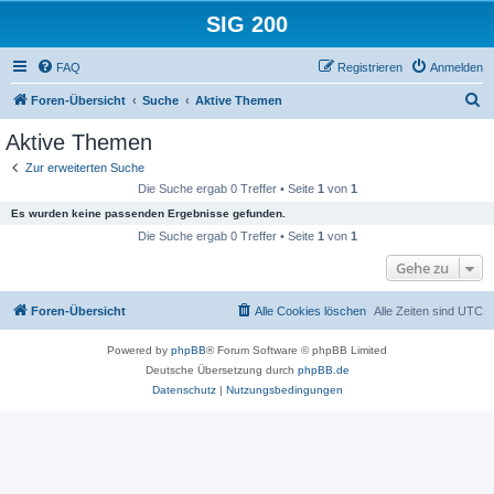
SIG 200
FAQ
Registrieren
Anmelden
S
Foren-Übersicht
Suche
Aktive Themen
u
Aktive Themen
c
Zur erweiterten Suche
h
Die Suche ergab 0 Treffer • Seite
1
von
1
e
Es wurden keine passenden Ergebnisse gefunden.
Die Suche ergab 0 Treffer • Seite
1
von
1
Gehe zu
Foren-Übersicht
Alle Cookies löschen
Alle Zeiten sind
UTC
Powered by
phpBB
® Forum Software © phpBB Limited
Deutsche Übersetzung durch
phpBB.de
Datenschutz
|
Nutzungsbedingungen