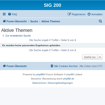
SIG 200
FAQ
Registrieren
Anmelden
S
Foren-Übersicht
Suche
Aktive Themen
u
Aktive Themen
c
Zur erweiterten Suche
h
Die Suche ergab 0 Treffer • Seite
1
von
1
e
Es wurden keine passenden Ergebnisse gefunden.
Die Suche ergab 0 Treffer • Seite
1
von
1
Gehe zu
Foren-Übersicht
Alle Cookies löschen
Alle Zeiten sind
UTC
Powered by
phpBB
® Forum Software © phpBB Limited
Deutsche Übersetzung durch
phpBB.de
Datenschutz
|
Nutzungsbedingungen