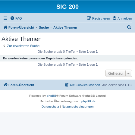
SIG 200
FAQ
Registrieren
Anmelden
S
Foren-Übersicht
Suche
Aktive Themen
u
Aktive Themen
c
Zur erweiterten Suche
h
Die Suche ergab 0 Treffer • Seite
1
von
1
e
Es wurden keine passenden Ergebnisse gefunden.
Die Suche ergab 0 Treffer • Seite
1
von
1
Gehe zu
Foren-Übersicht
Alle Cookies löschen
Alle Zeiten sind
UTC
Powered by
phpBB
® Forum Software © phpBB Limited
Deutsche Übersetzung durch
phpBB.de
Datenschutz
|
Nutzungsbedingungen