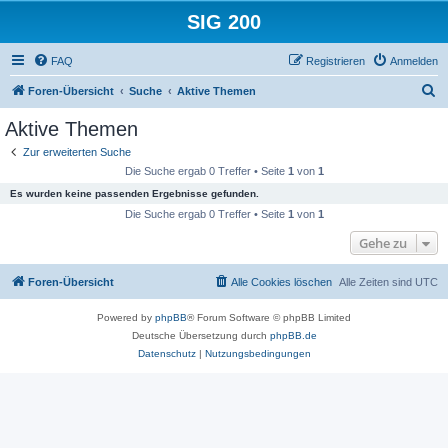
SIG 200
FAQ
Registrieren
Anmelden
S
Foren-Übersicht
Suche
Aktive Themen
u
Aktive Themen
c
Zur erweiterten Suche
h
Die Suche ergab 0 Treffer • Seite
1
von
1
e
Es wurden keine passenden Ergebnisse gefunden.
Die Suche ergab 0 Treffer • Seite
1
von
1
Gehe zu
Foren-Übersicht
Alle Cookies löschen
Alle Zeiten sind
UTC
Powered by
phpBB
® Forum Software © phpBB Limited
Deutsche Übersetzung durch
phpBB.de
Datenschutz
|
Nutzungsbedingungen