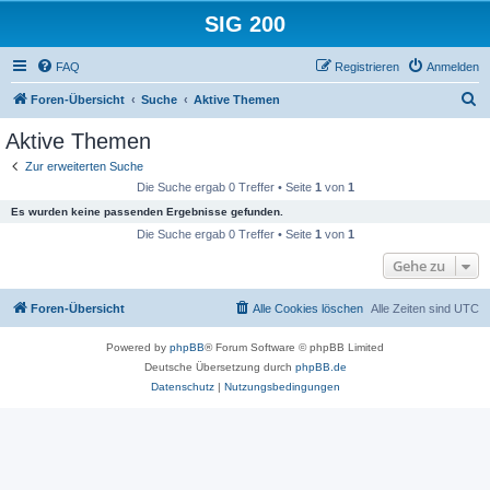
SIG 200
FAQ
Registrieren
Anmelden
S
Foren-Übersicht
Suche
Aktive Themen
u
Aktive Themen
c
Zur erweiterten Suche
h
Die Suche ergab 0 Treffer • Seite
1
von
1
e
Es wurden keine passenden Ergebnisse gefunden.
Die Suche ergab 0 Treffer • Seite
1
von
1
Gehe zu
Foren-Übersicht
Alle Cookies löschen
Alle Zeiten sind
UTC
Powered by
phpBB
® Forum Software © phpBB Limited
Deutsche Übersetzung durch
phpBB.de
Datenschutz
|
Nutzungsbedingungen