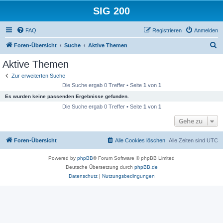
SIG 200
FAQ
Registrieren
Anmelden
S
Foren-Übersicht
Suche
Aktive Themen
u
Aktive Themen
c
Zur erweiterten Suche
h
Die Suche ergab 0 Treffer • Seite
1
von
1
e
Es wurden keine passenden Ergebnisse gefunden.
Die Suche ergab 0 Treffer • Seite
1
von
1
Gehe zu
Foren-Übersicht
Alle Cookies löschen
Alle Zeiten sind
UTC
Powered by
phpBB
® Forum Software © phpBB Limited
Deutsche Übersetzung durch
phpBB.de
Datenschutz
|
Nutzungsbedingungen