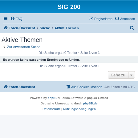
SIG 200
FAQ
Registrieren
Anmelden
S
Foren-Übersicht
Suche
Aktive Themen
u
Aktive Themen
c
Zur erweiterten Suche
h
Die Suche ergab 0 Treffer • Seite
1
von
1
e
Es wurden keine passenden Ergebnisse gefunden.
Die Suche ergab 0 Treffer • Seite
1
von
1
Gehe zu
Foren-Übersicht
Alle Cookies löschen
Alle Zeiten sind
UTC
Powered by
phpBB
® Forum Software © phpBB Limited
Deutsche Übersetzung durch
phpBB.de
Datenschutz
|
Nutzungsbedingungen