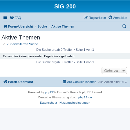
SIG 200
FAQ
Registrieren
Anmelden
S
Foren-Übersicht
Suche
Aktive Themen
u
Aktive Themen
c
Zur erweiterten Suche
h
Die Suche ergab 0 Treffer • Seite
1
von
1
e
Es wurden keine passenden Ergebnisse gefunden.
Die Suche ergab 0 Treffer • Seite
1
von
1
Gehe zu
Foren-Übersicht
Alle Cookies löschen
Alle Zeiten sind
UTC
Powered by
phpBB
® Forum Software © phpBB Limited
Deutsche Übersetzung durch
phpBB.de
Datenschutz
|
Nutzungsbedingungen