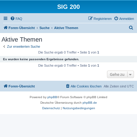
SIG 200
FAQ
Registrieren
Anmelden
S
Foren-Übersicht
Suche
Aktive Themen
u
Aktive Themen
c
Zur erweiterten Suche
h
Die Suche ergab 0 Treffer • Seite
1
von
1
e
Es wurden keine passenden Ergebnisse gefunden.
Die Suche ergab 0 Treffer • Seite
1
von
1
Gehe zu
Foren-Übersicht
Alle Cookies löschen
Alle Zeiten sind
UTC
Powered by
phpBB
® Forum Software © phpBB Limited
Deutsche Übersetzung durch
phpBB.de
Datenschutz
|
Nutzungsbedingungen