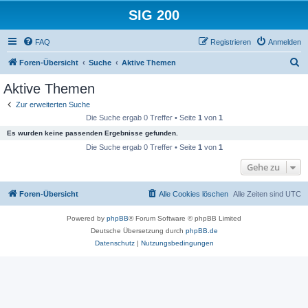
SIG 200
FAQ
Registrieren
Anmelden
S
Foren-Übersicht
Suche
Aktive Themen
u
Aktive Themen
c
Zur erweiterten Suche
h
Die Suche ergab 0 Treffer • Seite
1
von
1
e
Es wurden keine passenden Ergebnisse gefunden.
Die Suche ergab 0 Treffer • Seite
1
von
1
Gehe zu
Foren-Übersicht
Alle Cookies löschen
Alle Zeiten sind
UTC
Powered by
phpBB
® Forum Software © phpBB Limited
Deutsche Übersetzung durch
phpBB.de
Datenschutz
|
Nutzungsbedingungen