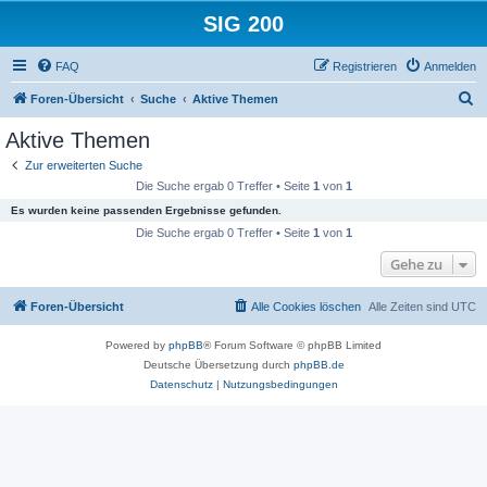
SIG 200
FAQ
Registrieren
Anmelden
S
Foren-Übersicht
Suche
Aktive Themen
u
Aktive Themen
c
Zur erweiterten Suche
h
Die Suche ergab 0 Treffer • Seite
1
von
1
e
Es wurden keine passenden Ergebnisse gefunden.
Die Suche ergab 0 Treffer • Seite
1
von
1
Gehe zu
Foren-Übersicht
Alle Cookies löschen
Alle Zeiten sind
UTC
Powered by
phpBB
® Forum Software © phpBB Limited
Deutsche Übersetzung durch
phpBB.de
Datenschutz
|
Nutzungsbedingungen