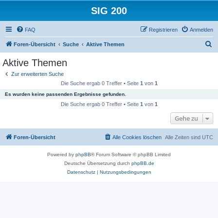
SIG 200
FAQ
Registrieren
Anmelden
S
Foren-Übersicht
Suche
Aktive Themen
u
Aktive Themen
c
Zur erweiterten Suche
h
Die Suche ergab 0 Treffer • Seite
1
von
1
e
Es wurden keine passenden Ergebnisse gefunden.
Die Suche ergab 0 Treffer • Seite
1
von
1
Gehe zu
Foren-Übersicht
Alle Cookies löschen
Alle Zeiten sind
UTC
Powered by
phpBB
® Forum Software © phpBB Limited
Deutsche Übersetzung durch
phpBB.de
Datenschutz
|
Nutzungsbedingungen