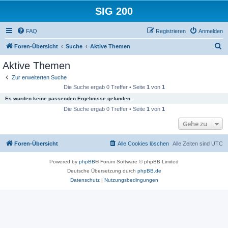
SIG 200
FAQ
Registrieren
Anmelden
S
Foren-Übersicht
Suche
Aktive Themen
u
Aktive Themen
c
Zur erweiterten Suche
h
Die Suche ergab 0 Treffer • Seite
1
von
1
e
Es wurden keine passenden Ergebnisse gefunden.
Die Suche ergab 0 Treffer • Seite
1
von
1
Gehe zu
Foren-Übersicht
Alle Cookies löschen
Alle Zeiten sind
UTC
Powered by
phpBB
® Forum Software © phpBB Limited
Deutsche Übersetzung durch
phpBB.de
Datenschutz
|
Nutzungsbedingungen