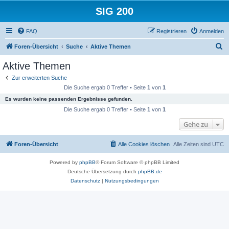
SIG 200
FAQ
Registrieren
Anmelden
S
Foren-Übersicht
Suche
Aktive Themen
u
Aktive Themen
c
Zur erweiterten Suche
h
Die Suche ergab 0 Treffer • Seite
1
von
1
e
Es wurden keine passenden Ergebnisse gefunden.
Die Suche ergab 0 Treffer • Seite
1
von
1
Gehe zu
Foren-Übersicht
Alle Cookies löschen
Alle Zeiten sind
UTC
Powered by
phpBB
® Forum Software © phpBB Limited
Deutsche Übersetzung durch
phpBB.de
Datenschutz
|
Nutzungsbedingungen