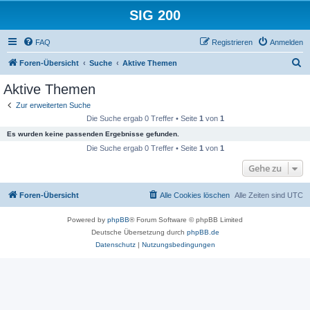
SIG 200
FAQ
Registrieren
Anmelden
S
Foren-Übersicht
Suche
Aktive Themen
u
Aktive Themen
c
Zur erweiterten Suche
h
Die Suche ergab 0 Treffer • Seite
1
von
1
e
Es wurden keine passenden Ergebnisse gefunden.
Die Suche ergab 0 Treffer • Seite
1
von
1
Gehe zu
Foren-Übersicht
Alle Cookies löschen
Alle Zeiten sind
UTC
Powered by
phpBB
® Forum Software © phpBB Limited
Deutsche Übersetzung durch
phpBB.de
Datenschutz
|
Nutzungsbedingungen