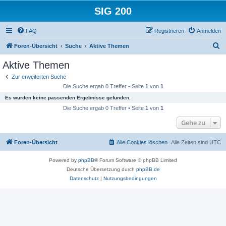
SIG 200
FAQ
Registrieren
Anmelden
S
Foren-Übersicht
Suche
Aktive Themen
u
Aktive Themen
c
Zur erweiterten Suche
h
Die Suche ergab 0 Treffer • Seite
1
von
1
e
Es wurden keine passenden Ergebnisse gefunden.
Die Suche ergab 0 Treffer • Seite
1
von
1
Gehe zu
Foren-Übersicht
Alle Cookies löschen
Alle Zeiten sind
UTC
Powered by
phpBB
® Forum Software © phpBB Limited
Deutsche Übersetzung durch
phpBB.de
Datenschutz
|
Nutzungsbedingungen