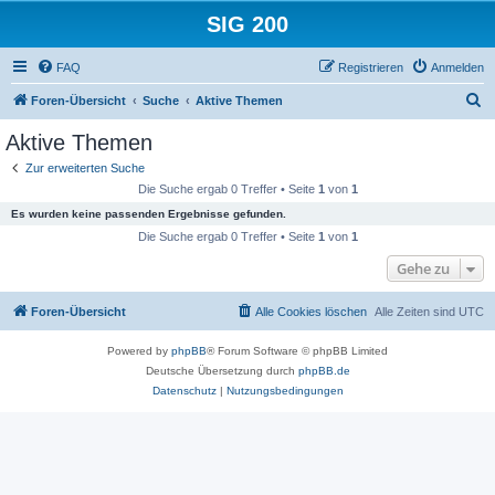
SIG 200
FAQ
Registrieren
Anmelden
S
Foren-Übersicht
Suche
Aktive Themen
u
Aktive Themen
c
Zur erweiterten Suche
h
Die Suche ergab 0 Treffer • Seite
1
von
1
e
Es wurden keine passenden Ergebnisse gefunden.
Die Suche ergab 0 Treffer • Seite
1
von
1
Gehe zu
Foren-Übersicht
Alle Cookies löschen
Alle Zeiten sind
UTC
Powered by
phpBB
® Forum Software © phpBB Limited
Deutsche Übersetzung durch
phpBB.de
Datenschutz
|
Nutzungsbedingungen