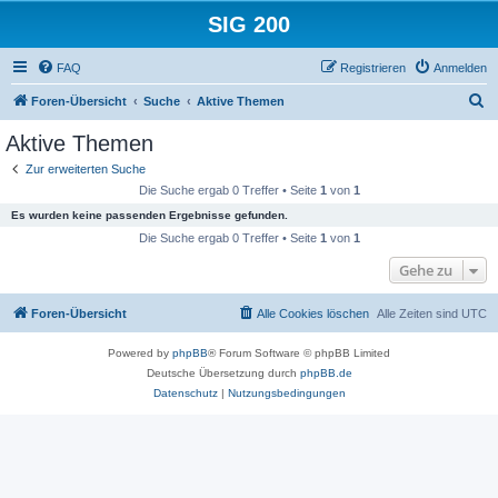
SIG 200
FAQ
Registrieren
Anmelden
S
Foren-Übersicht
Suche
Aktive Themen
u
Aktive Themen
c
Zur erweiterten Suche
h
Die Suche ergab 0 Treffer • Seite
1
von
1
e
Es wurden keine passenden Ergebnisse gefunden.
Die Suche ergab 0 Treffer • Seite
1
von
1
Gehe zu
Foren-Übersicht
Alle Cookies löschen
Alle Zeiten sind
UTC
Powered by
phpBB
® Forum Software © phpBB Limited
Deutsche Übersetzung durch
phpBB.de
Datenschutz
|
Nutzungsbedingungen