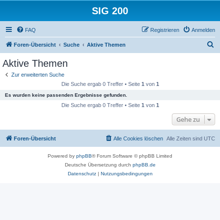
SIG 200
FAQ
Registrieren
Anmelden
S
Foren-Übersicht
Suche
Aktive Themen
u
Aktive Themen
c
Zur erweiterten Suche
h
Die Suche ergab 0 Treffer • Seite
1
von
1
e
Es wurden keine passenden Ergebnisse gefunden.
Die Suche ergab 0 Treffer • Seite
1
von
1
Gehe zu
Foren-Übersicht
Alle Cookies löschen
Alle Zeiten sind
UTC
Powered by
phpBB
® Forum Software © phpBB Limited
Deutsche Übersetzung durch
phpBB.de
Datenschutz
|
Nutzungsbedingungen