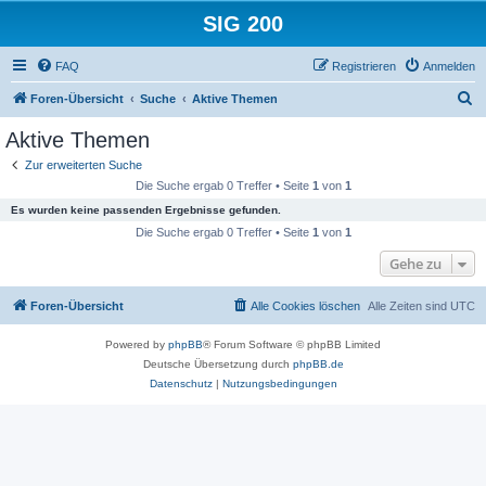
SIG 200
FAQ
Registrieren
Anmelden
S
Foren-Übersicht
Suche
Aktive Themen
u
Aktive Themen
c
Zur erweiterten Suche
h
Die Suche ergab 0 Treffer • Seite
1
von
1
e
Es wurden keine passenden Ergebnisse gefunden.
Die Suche ergab 0 Treffer • Seite
1
von
1
Gehe zu
Foren-Übersicht
Alle Cookies löschen
Alle Zeiten sind
UTC
Powered by
phpBB
® Forum Software © phpBB Limited
Deutsche Übersetzung durch
phpBB.de
Datenschutz
|
Nutzungsbedingungen