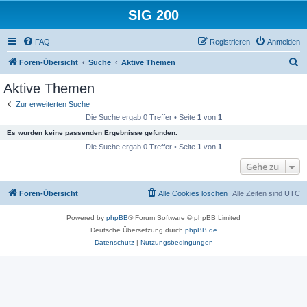
SIG 200
FAQ
Registrieren
Anmelden
S
Foren-Übersicht
Suche
Aktive Themen
u
Aktive Themen
c
Zur erweiterten Suche
h
Die Suche ergab 0 Treffer • Seite
1
von
1
e
Es wurden keine passenden Ergebnisse gefunden.
Die Suche ergab 0 Treffer • Seite
1
von
1
Gehe zu
Foren-Übersicht
Alle Cookies löschen
Alle Zeiten sind
UTC
Powered by
phpBB
® Forum Software © phpBB Limited
Deutsche Übersetzung durch
phpBB.de
Datenschutz
|
Nutzungsbedingungen