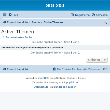
SIG 200
FAQ
Registrieren
Anmelden
S
Foren-Übersicht
Suche
Aktive Themen
u
Aktive Themen
c
Zur erweiterten Suche
h
Die Suche ergab 0 Treffer • Seite
1
von
1
e
Es wurden keine passenden Ergebnisse gefunden.
Die Suche ergab 0 Treffer • Seite
1
von
1
Gehe zu
Foren-Übersicht
Alle Cookies löschen
Alle Zeiten sind
UTC
Powered by
phpBB
® Forum Software © phpBB Limited
Deutsche Übersetzung durch
phpBB.de
Datenschutz
|
Nutzungsbedingungen