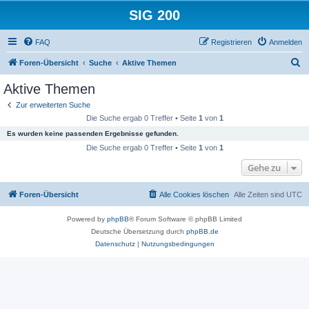
SIG 200
FAQ
Registrieren
Anmelden
S
Foren-Übersicht
Suche
Aktive Themen
u
Aktive Themen
c
Zur erweiterten Suche
h
Die Suche ergab 0 Treffer • Seite
1
von
1
e
Es wurden keine passenden Ergebnisse gefunden.
Die Suche ergab 0 Treffer • Seite
1
von
1
Gehe zu
Foren-Übersicht
Alle Cookies löschen
Alle Zeiten sind
UTC
Powered by
phpBB
® Forum Software © phpBB Limited
Deutsche Übersetzung durch
phpBB.de
Datenschutz
|
Nutzungsbedingungen