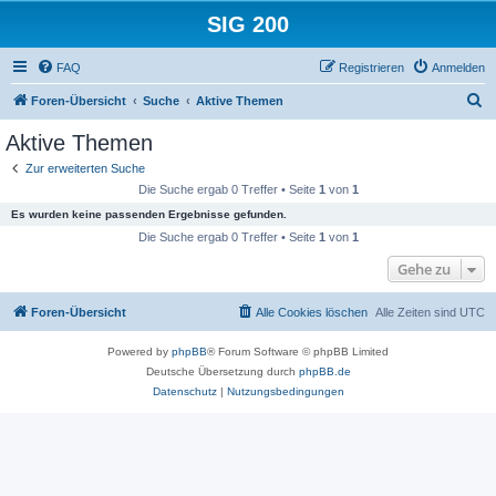
SIG 200
FAQ
Registrieren
Anmelden
S
Foren-Übersicht
Suche
Aktive Themen
u
Aktive Themen
c
Zur erweiterten Suche
h
Die Suche ergab 0 Treffer • Seite
1
von
1
e
Es wurden keine passenden Ergebnisse gefunden.
Die Suche ergab 0 Treffer • Seite
1
von
1
Gehe zu
Foren-Übersicht
Alle Cookies löschen
Alle Zeiten sind
UTC
Powered by
phpBB
® Forum Software © phpBB Limited
Deutsche Übersetzung durch
phpBB.de
Datenschutz
|
Nutzungsbedingungen