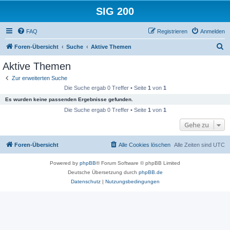
SIG 200
FAQ
Registrieren
Anmelden
S
Foren-Übersicht
Suche
Aktive Themen
u
Aktive Themen
c
Zur erweiterten Suche
h
Die Suche ergab 0 Treffer • Seite
1
von
1
e
Es wurden keine passenden Ergebnisse gefunden.
Die Suche ergab 0 Treffer • Seite
1
von
1
Gehe zu
Foren-Übersicht
Alle Cookies löschen
Alle Zeiten sind
UTC
Powered by
phpBB
® Forum Software © phpBB Limited
Deutsche Übersetzung durch
phpBB.de
Datenschutz
|
Nutzungsbedingungen