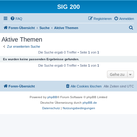
SIG 200
FAQ
Registrieren
Anmelden
S
Foren-Übersicht
Suche
Aktive Themen
u
Aktive Themen
c
Zur erweiterten Suche
h
Die Suche ergab 0 Treffer • Seite
1
von
1
e
Es wurden keine passenden Ergebnisse gefunden.
Die Suche ergab 0 Treffer • Seite
1
von
1
Gehe zu
Foren-Übersicht
Alle Cookies löschen
Alle Zeiten sind
UTC
Powered by
phpBB
® Forum Software © phpBB Limited
Deutsche Übersetzung durch
phpBB.de
Datenschutz
|
Nutzungsbedingungen