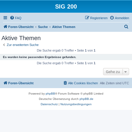
SIG 200
FAQ
Registrieren
Anmelden
S
Foren-Übersicht
Suche
Aktive Themen
u
Aktive Themen
c
Zur erweiterten Suche
h
Die Suche ergab 0 Treffer • Seite
1
von
1
e
Es wurden keine passenden Ergebnisse gefunden.
Die Suche ergab 0 Treffer • Seite
1
von
1
Gehe zu
Foren-Übersicht
Alle Cookies löschen
Alle Zeiten sind
UTC
Powered by
phpBB
® Forum Software © phpBB Limited
Deutsche Übersetzung durch
phpBB.de
Datenschutz
|
Nutzungsbedingungen