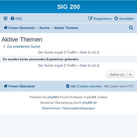
SIG 200
FAQ
Registrieren
Anmelden
S
Foren-Übersicht
Suche
Aktive Themen
u
Aktive Themen
c
Zur erweiterten Suche
h
Die Suche ergab 0 Treffer • Seite
1
von
1
e
Es wurden keine passenden Ergebnisse gefunden.
Die Suche ergab 0 Treffer • Seite
1
von
1
Gehe zu
Foren-Übersicht
Alle Cookies löschen
Alle Zeiten sind
UTC
Powered by
phpBB
® Forum Software © phpBB Limited
Deutsche Übersetzung durch
phpBB.de
Datenschutz
|
Nutzungsbedingungen