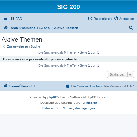
SIG 200
FAQ
Registrieren
Anmelden
S
Foren-Übersicht
Suche
Aktive Themen
u
Aktive Themen
c
Zur erweiterten Suche
h
Die Suche ergab 0 Treffer • Seite
1
von
1
e
Es wurden keine passenden Ergebnisse gefunden.
Die Suche ergab 0 Treffer • Seite
1
von
1
Gehe zu
Foren-Übersicht
Alle Cookies löschen
Alle Zeiten sind
UTC
Powered by
phpBB
® Forum Software © phpBB Limited
Deutsche Übersetzung durch
phpBB.de
Datenschutz
|
Nutzungsbedingungen