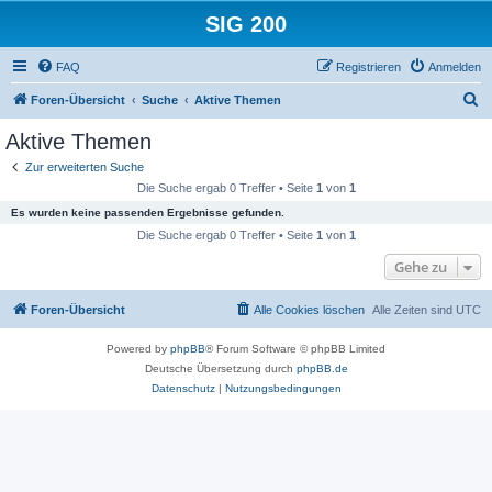
SIG 200
FAQ
Registrieren
Anmelden
S
Foren-Übersicht
Suche
Aktive Themen
u
Aktive Themen
c
Zur erweiterten Suche
h
Die Suche ergab 0 Treffer • Seite
1
von
1
e
Es wurden keine passenden Ergebnisse gefunden.
Die Suche ergab 0 Treffer • Seite
1
von
1
Gehe zu
Foren-Übersicht
Alle Cookies löschen
Alle Zeiten sind
UTC
Powered by
phpBB
® Forum Software © phpBB Limited
Deutsche Übersetzung durch
phpBB.de
Datenschutz
|
Nutzungsbedingungen