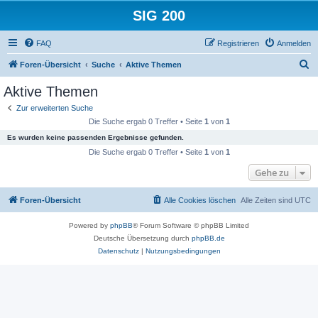
SIG 200
FAQ
Registrieren
Anmelden
S
Foren-Übersicht
Suche
Aktive Themen
u
Aktive Themen
c
Zur erweiterten Suche
h
Die Suche ergab 0 Treffer • Seite
1
von
1
e
Es wurden keine passenden Ergebnisse gefunden.
Die Suche ergab 0 Treffer • Seite
1
von
1
Gehe zu
Foren-Übersicht
Alle Cookies löschen
Alle Zeiten sind
UTC
Powered by
phpBB
® Forum Software © phpBB Limited
Deutsche Übersetzung durch
phpBB.de
Datenschutz
|
Nutzungsbedingungen