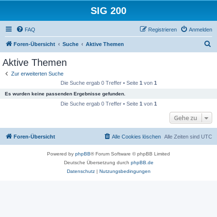
SIG 200
FAQ
Registrieren
Anmelden
S
Foren-Übersicht
Suche
Aktive Themen
u
Aktive Themen
c
Zur erweiterten Suche
h
Die Suche ergab 0 Treffer • Seite
1
von
1
e
Es wurden keine passenden Ergebnisse gefunden.
Die Suche ergab 0 Treffer • Seite
1
von
1
Gehe zu
Foren-Übersicht
Alle Cookies löschen
Alle Zeiten sind
UTC
Powered by
phpBB
® Forum Software © phpBB Limited
Deutsche Übersetzung durch
phpBB.de
Datenschutz
|
Nutzungsbedingungen