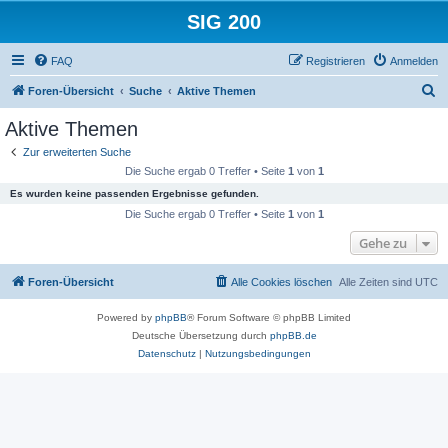
SIG 200
FAQ
Registrieren
Anmelden
S
Foren-Übersicht
Suche
Aktive Themen
u
Aktive Themen
c
Zur erweiterten Suche
h
Die Suche ergab 0 Treffer • Seite
1
von
1
e
Es wurden keine passenden Ergebnisse gefunden.
Die Suche ergab 0 Treffer • Seite
1
von
1
Gehe zu
Foren-Übersicht
Alle Cookies löschen
Alle Zeiten sind
UTC
Powered by
phpBB
® Forum Software © phpBB Limited
Deutsche Übersetzung durch
phpBB.de
Datenschutz
|
Nutzungsbedingungen