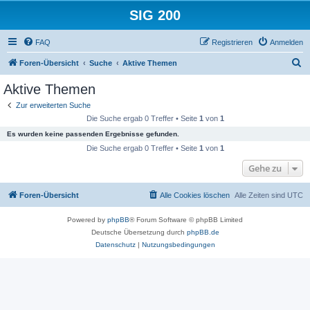
SIG 200
FAQ
Registrieren
Anmelden
S
Foren-Übersicht
Suche
Aktive Themen
u
Aktive Themen
c
Zur erweiterten Suche
h
Die Suche ergab 0 Treffer • Seite
1
von
1
e
Es wurden keine passenden Ergebnisse gefunden.
Die Suche ergab 0 Treffer • Seite
1
von
1
Gehe zu
Foren-Übersicht
Alle Cookies löschen
Alle Zeiten sind
UTC
Powered by
phpBB
® Forum Software © phpBB Limited
Deutsche Übersetzung durch
phpBB.de
Datenschutz
|
Nutzungsbedingungen