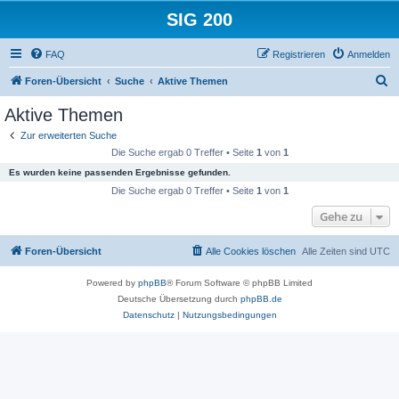
SIG 200
FAQ
Registrieren
Anmelden
S
Foren-Übersicht
Suche
Aktive Themen
u
Aktive Themen
c
Zur erweiterten Suche
h
Die Suche ergab 0 Treffer • Seite
1
von
1
e
Es wurden keine passenden Ergebnisse gefunden.
Die Suche ergab 0 Treffer • Seite
1
von
1
Gehe zu
Foren-Übersicht
Alle Cookies löschen
Alle Zeiten sind
UTC
Powered by
phpBB
® Forum Software © phpBB Limited
Deutsche Übersetzung durch
phpBB.de
Datenschutz
|
Nutzungsbedingungen