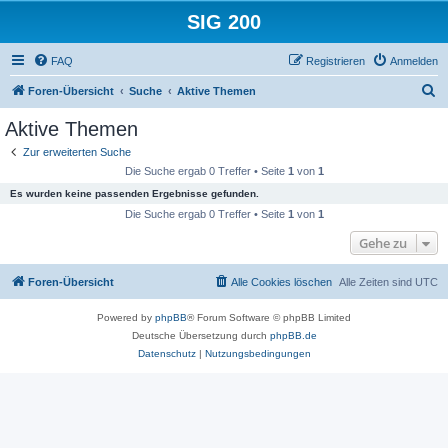
SIG 200
FAQ
Registrieren
Anmelden
S
Foren-Übersicht
Suche
Aktive Themen
u
Aktive Themen
c
Zur erweiterten Suche
h
Die Suche ergab 0 Treffer • Seite
1
von
1
e
Es wurden keine passenden Ergebnisse gefunden.
Die Suche ergab 0 Treffer • Seite
1
von
1
Gehe zu
Foren-Übersicht
Alle Cookies löschen
Alle Zeiten sind
UTC
Powered by
phpBB
® Forum Software © phpBB Limited
Deutsche Übersetzung durch
phpBB.de
Datenschutz
|
Nutzungsbedingungen