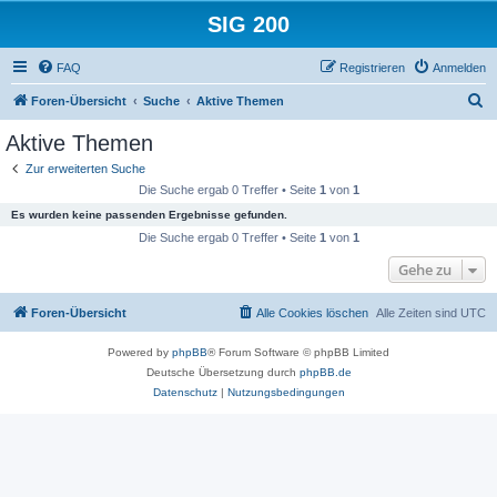
SIG 200
FAQ
Registrieren
Anmelden
S
Foren-Übersicht
Suche
Aktive Themen
u
Aktive Themen
c
Zur erweiterten Suche
h
Die Suche ergab 0 Treffer • Seite
1
von
1
e
Es wurden keine passenden Ergebnisse gefunden.
Die Suche ergab 0 Treffer • Seite
1
von
1
Gehe zu
Foren-Übersicht
Alle Cookies löschen
Alle Zeiten sind
UTC
Powered by
phpBB
® Forum Software © phpBB Limited
Deutsche Übersetzung durch
phpBB.de
Datenschutz
|
Nutzungsbedingungen