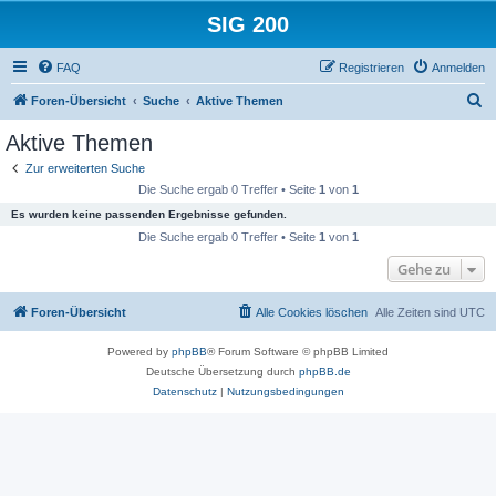
SIG 200
FAQ
Registrieren
Anmelden
S
Foren-Übersicht
Suche
Aktive Themen
u
Aktive Themen
c
Zur erweiterten Suche
h
Die Suche ergab 0 Treffer • Seite
1
von
1
e
Es wurden keine passenden Ergebnisse gefunden.
Die Suche ergab 0 Treffer • Seite
1
von
1
Gehe zu
Foren-Übersicht
Alle Cookies löschen
Alle Zeiten sind
UTC
Powered by
phpBB
® Forum Software © phpBB Limited
Deutsche Übersetzung durch
phpBB.de
Datenschutz
|
Nutzungsbedingungen