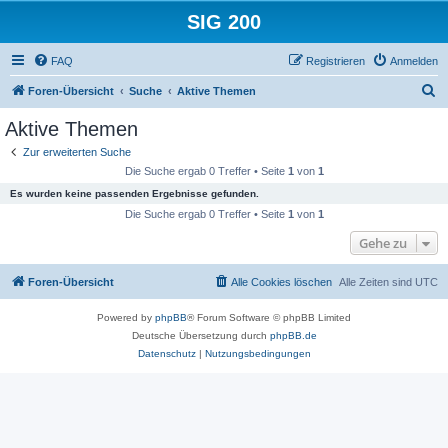
SIG 200
FAQ
Registrieren
Anmelden
S
Foren-Übersicht
Suche
Aktive Themen
u
Aktive Themen
c
Zur erweiterten Suche
h
Die Suche ergab 0 Treffer • Seite
1
von
1
e
Es wurden keine passenden Ergebnisse gefunden.
Die Suche ergab 0 Treffer • Seite
1
von
1
Gehe zu
Foren-Übersicht
Alle Cookies löschen
Alle Zeiten sind
UTC
Powered by
phpBB
® Forum Software © phpBB Limited
Deutsche Übersetzung durch
phpBB.de
Datenschutz
|
Nutzungsbedingungen