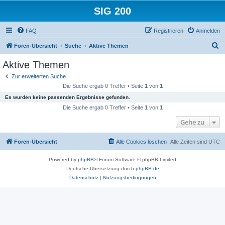
SIG 200
FAQ
Registrieren
Anmelden
S
Foren-Übersicht
Suche
Aktive Themen
u
Aktive Themen
c
Zur erweiterten Suche
h
Die Suche ergab 0 Treffer • Seite
1
von
1
e
Es wurden keine passenden Ergebnisse gefunden.
Die Suche ergab 0 Treffer • Seite
1
von
1
Gehe zu
Foren-Übersicht
Alle Cookies löschen
Alle Zeiten sind
UTC
Powered by
phpBB
® Forum Software © phpBB Limited
Deutsche Übersetzung durch
phpBB.de
Datenschutz
|
Nutzungsbedingungen