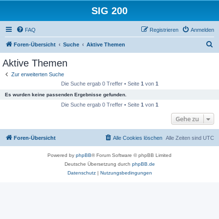
SIG 200
FAQ
Registrieren
Anmelden
S
Foren-Übersicht
Suche
Aktive Themen
u
Aktive Themen
c
Zur erweiterten Suche
h
Die Suche ergab 0 Treffer • Seite
1
von
1
e
Es wurden keine passenden Ergebnisse gefunden.
Die Suche ergab 0 Treffer • Seite
1
von
1
Gehe zu
Foren-Übersicht
Alle Cookies löschen
Alle Zeiten sind
UTC
Powered by
phpBB
® Forum Software © phpBB Limited
Deutsche Übersetzung durch
phpBB.de
Datenschutz
|
Nutzungsbedingungen