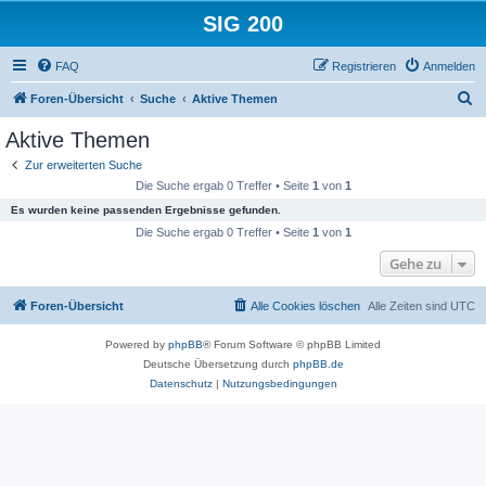
SIG 200
FAQ
Registrieren
Anmelden
S
Foren-Übersicht
Suche
Aktive Themen
u
Aktive Themen
c
Zur erweiterten Suche
h
Die Suche ergab 0 Treffer • Seite
1
von
1
e
Es wurden keine passenden Ergebnisse gefunden.
Die Suche ergab 0 Treffer • Seite
1
von
1
Gehe zu
Foren-Übersicht
Alle Cookies löschen
Alle Zeiten sind
UTC
Powered by
phpBB
® Forum Software © phpBB Limited
Deutsche Übersetzung durch
phpBB.de
Datenschutz
|
Nutzungsbedingungen