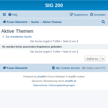
SIG 200
FAQ
Registrieren
Anmelden
S
Foren-Übersicht
Suche
Aktive Themen
u
Aktive Themen
c
Zur erweiterten Suche
h
Die Suche ergab 0 Treffer • Seite
1
von
1
e
Es wurden keine passenden Ergebnisse gefunden.
Die Suche ergab 0 Treffer • Seite
1
von
1
Gehe zu
Foren-Übersicht
Alle Cookies löschen
Alle Zeiten sind
UTC
Powered by
phpBB
® Forum Software © phpBB Limited
Deutsche Übersetzung durch
phpBB.de
Datenschutz
|
Nutzungsbedingungen