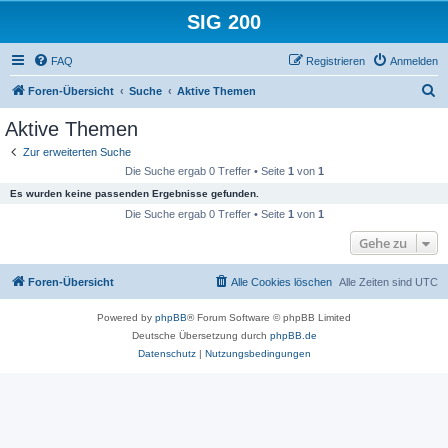
SIG 200
FAQ
Registrieren
Anmelden
S
Foren-Übersicht
Suche
Aktive Themen
u
Aktive Themen
c
Zur erweiterten Suche
h
Die Suche ergab 0 Treffer • Seite
1
von
1
e
Es wurden keine passenden Ergebnisse gefunden.
Die Suche ergab 0 Treffer • Seite
1
von
1
Gehe zu
Foren-Übersicht
Alle Cookies löschen
Alle Zeiten sind
UTC
Powered by
phpBB
® Forum Software © phpBB Limited
Deutsche Übersetzung durch
phpBB.de
Datenschutz
|
Nutzungsbedingungen