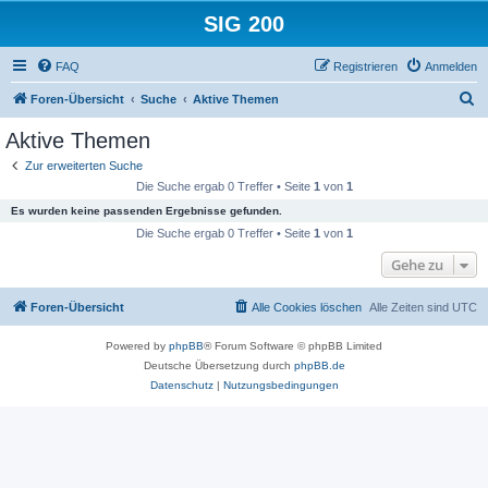
SIG 200
FAQ
Registrieren
Anmelden
S
Foren-Übersicht
Suche
Aktive Themen
u
Aktive Themen
c
Zur erweiterten Suche
h
Die Suche ergab 0 Treffer • Seite
1
von
1
e
Es wurden keine passenden Ergebnisse gefunden.
Die Suche ergab 0 Treffer • Seite
1
von
1
Gehe zu
Foren-Übersicht
Alle Cookies löschen
Alle Zeiten sind
UTC
Powered by
phpBB
® Forum Software © phpBB Limited
Deutsche Übersetzung durch
phpBB.de
Datenschutz
|
Nutzungsbedingungen