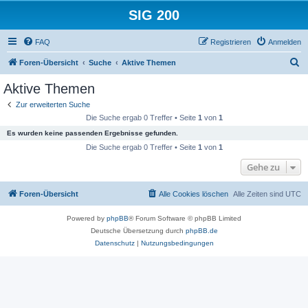
SIG 200
FAQ
Registrieren
Anmelden
S
Foren-Übersicht
Suche
Aktive Themen
u
Aktive Themen
c
Zur erweiterten Suche
h
Die Suche ergab 0 Treffer • Seite
1
von
1
e
Es wurden keine passenden Ergebnisse gefunden.
Die Suche ergab 0 Treffer • Seite
1
von
1
Gehe zu
Foren-Übersicht
Alle Cookies löschen
Alle Zeiten sind
UTC
Powered by
phpBB
® Forum Software © phpBB Limited
Deutsche Übersetzung durch
phpBB.de
Datenschutz
|
Nutzungsbedingungen