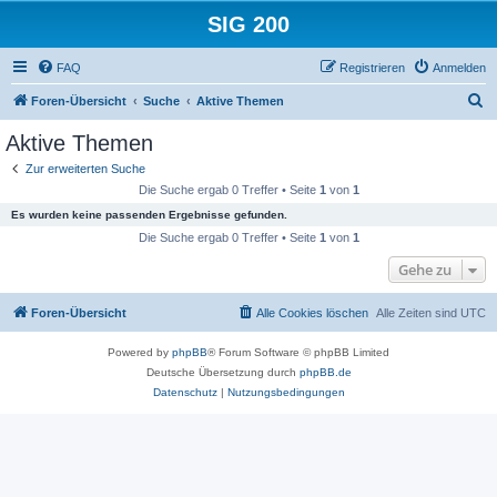
SIG 200
FAQ
Registrieren
Anmelden
S
Foren-Übersicht
Suche
Aktive Themen
u
Aktive Themen
c
Zur erweiterten Suche
h
Die Suche ergab 0 Treffer • Seite
1
von
1
e
Es wurden keine passenden Ergebnisse gefunden.
Die Suche ergab 0 Treffer • Seite
1
von
1
Gehe zu
Foren-Übersicht
Alle Cookies löschen
Alle Zeiten sind
UTC
Powered by
phpBB
® Forum Software © phpBB Limited
Deutsche Übersetzung durch
phpBB.de
Datenschutz
|
Nutzungsbedingungen