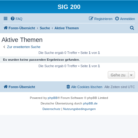
SIG 200
FAQ
Registrieren
Anmelden
S
Foren-Übersicht
Suche
Aktive Themen
u
Aktive Themen
c
Zur erweiterten Suche
h
Die Suche ergab 0 Treffer • Seite
1
von
1
e
Es wurden keine passenden Ergebnisse gefunden.
Die Suche ergab 0 Treffer • Seite
1
von
1
Gehe zu
Foren-Übersicht
Alle Cookies löschen
Alle Zeiten sind
UTC
Powered by
phpBB
® Forum Software © phpBB Limited
Deutsche Übersetzung durch
phpBB.de
Datenschutz
|
Nutzungsbedingungen