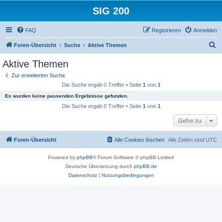
SIG 200
FAQ
Registrieren
Anmelden
S
Foren-Übersicht
Suche
Aktive Themen
u
Aktive Themen
c
Zur erweiterten Suche
h
Die Suche ergab 0 Treffer • Seite
1
von
1
e
Es wurden keine passenden Ergebnisse gefunden.
Die Suche ergab 0 Treffer • Seite
1
von
1
Gehe zu
Foren-Übersicht
Alle Cookies löschen
Alle Zeiten sind
UTC
Powered by
phpBB
® Forum Software © phpBB Limited
Deutsche Übersetzung durch
phpBB.de
Datenschutz
|
Nutzungsbedingungen