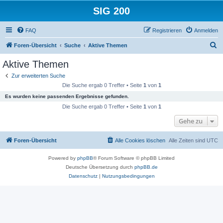
SIG 200
FAQ
Registrieren
Anmelden
S
Foren-Übersicht
Suche
Aktive Themen
u
Aktive Themen
c
Zur erweiterten Suche
h
Die Suche ergab 0 Treffer • Seite
1
von
1
e
Es wurden keine passenden Ergebnisse gefunden.
Die Suche ergab 0 Treffer • Seite
1
von
1
Gehe zu
Foren-Übersicht
Alle Cookies löschen
Alle Zeiten sind
UTC
Powered by
phpBB
® Forum Software © phpBB Limited
Deutsche Übersetzung durch
phpBB.de
Datenschutz
|
Nutzungsbedingungen